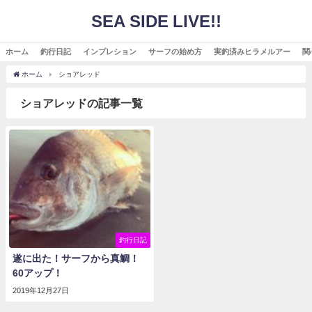
SEA SIDE LIVE!!
ホーム
釣行日記
インプレション
サーフの始め方
実釣済みヒラメルアー
関
ホーム
ショアレッド
ショアレッドの記事一覧
釣行日記
遂に出た！サーフから真鯛！
60アップ！
2019年12月27日