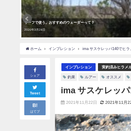
サーフで使う。おすすめのウェーダーって？
2020年3月24日
ホーム
インプレション
ima サスケレッパ140でヒ
インプレション
実釣済みヒラメ
シェア
釣果
ルアー
オススメ
ima サスケレッ
Tweet
2021年11月22日
2021年11月2
B!
はてブ