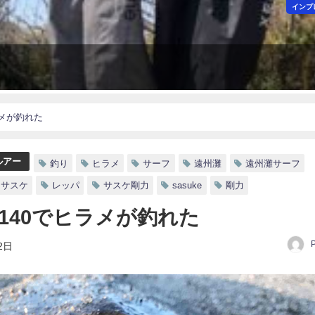
インプ
ラメが釣れた
ルアー
釣り
ヒラメ
サーフ
遠州灘
遠州灘サーフ
サスケ
レッパ
サスケ剛力
sasuke
剛力
パ140でヒラメが釣れた
2日