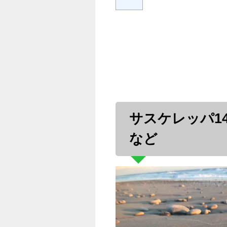
サスケレッパ1
など