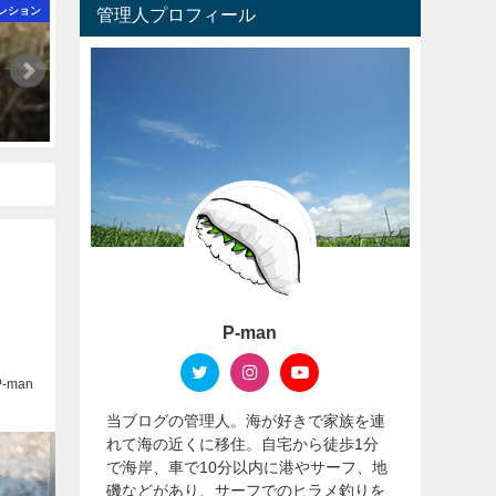
レション
管理人プロフィール
19ヴァンキッシュ インプレ。サーフで使えるの？徹底実釣インプレ
2021年1月29日
P-man
P-man
当ブログの管理人。海が好きで家族を連
れて海の近くに移住。自宅から徒歩1分
で海岸、車で10分以内に港やサーフ、地
磯などがあり、サーフでのヒラメ釣りを