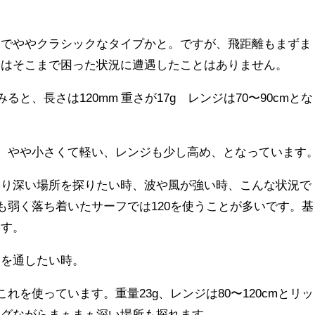
中でややクラシックなタイプかと。ですが、飛距離もまずま
合はそこまで困った状況に遭遇したことはありません。
ると、長さは120mm 重さが17g レンジは70〜90cmとな
と、やや小さくて軽い、レンジも少し高め、となっています
より深い場所を探りたい時、波や風が強い時、こんな状況で
風も弱く落ち着いたサーフでは120を使うことが多いです。基
ます。
ジを通したい時。
これを使っています。重量23g、レンジは80〜120cmとリッ
ングながらまぁまぁ深い場所も探れます。