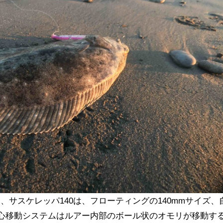
、サスケレッパ140は、フローティングの140mmサイズ、
重心移動システムはルアー内部のボール状のオモリが移動す