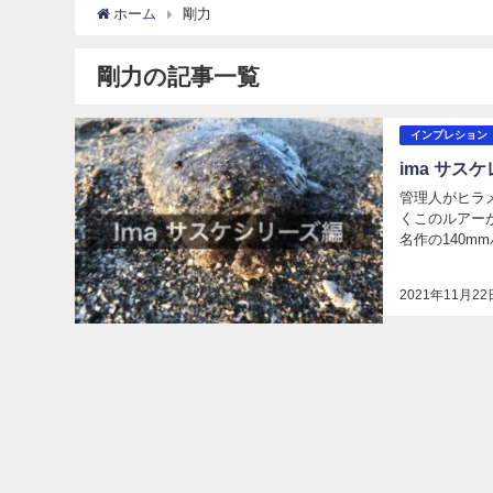
ホーム
剛力
剛力の記事一覧
インプレション
ima サス
管理人がヒラ
くこのルアー
名作の140m
れているので、
2021年11月22