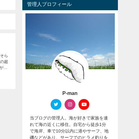
管理人プロフィール
おそら
ーの超
メが釣
P-man
当ブログの管理人。海が好きで家族を連
れて海の近くに移住。自宅から徒歩1分
で海岸、車で10分以内に港やサーフ、地
磯などがあり、サーフでのヒラメ釣りを