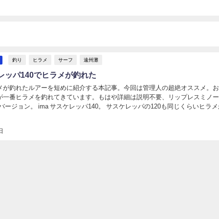
釣り
ヒラメ
サーフ
遠州灘
ケレッパ140でヒラメが釣れた
メが釣れたルアーを短めに紹介する本記事。今回は管理人の超絶オススメ。
が一番ヒラメを釣れてきています。もはや詳細は説明不要、リップレスミノ
mバージョン。 ima サスケレッパ140。 サスケレッパの120も同じくらいヒラ
どちらを最初に紹介しようか悩んだ...
日