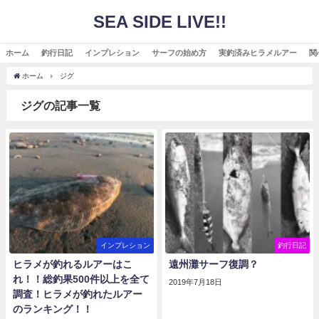
SEA SIDE LIVE!!
ホーム
釣行日記
インプレション
サーフの始め方
実釣済みヒラメルアー
関
ホーム
ジグ
ジグの記事一覧
インプレション
釣行日記
ヒラメが釣れるルアーはこ
遠州灘サーフ復調？
れ！！総釣果500件以上を全て
2019年7月18日
調査！ヒラメが釣れたルアー
のランキング！！