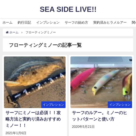
SEA SIDE LIVE!!
ホーム
釣行日記
インプレション
サーフの始め方
実釣済みヒラメルアー
関
ホーム
フローティングミノー
フローティングミノーの記事一覧
インプレション
インプレション
サーフにミノーは必須！！攻
サーフのルアー。ミノーのヒ
略方法と実釣り済みおすすめ
ットパターンと使い方
ミノー！！
2020年5月21日
2021年1月6日