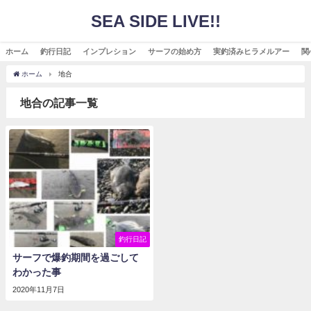
SEA SIDE LIVE!!
ホーム
釣行日記
インプレション
サーフの始め方
実釣済みヒラメルアー
関
ホーム
地合
地合の記事一覧
釣行日記
サーフで爆釣期間を過ごして
わかった事
2020年11月7日