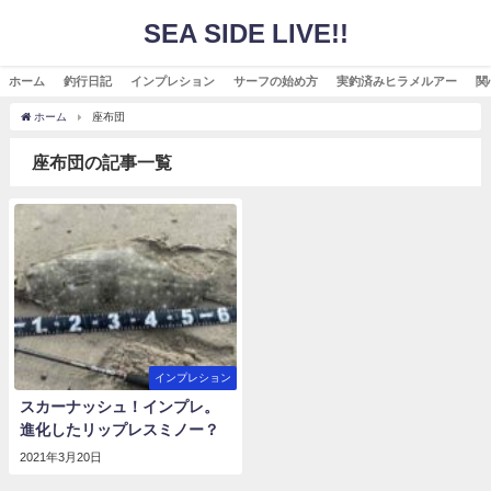
SEA SIDE LIVE!!
ホーム
釣行日記
インプレション
サーフの始め方
実釣済みヒラメルアー
関
ホーム
座布団
座布団の記事一覧
インプレション
スカーナッシュ！インプレ。
進化したリップレスミノー？
2021年3月20日