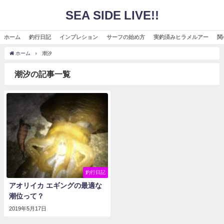
SEA SIDE LIVE!!
ホーム
釣行日記
インプレション
サーフの始め方
実釣済みヒラメルアー
関
ホーム
潮汐
潮汐の記事一覧
釣行日記
アオリイカ エギングの最適な
潮位って？
2019年5月17日