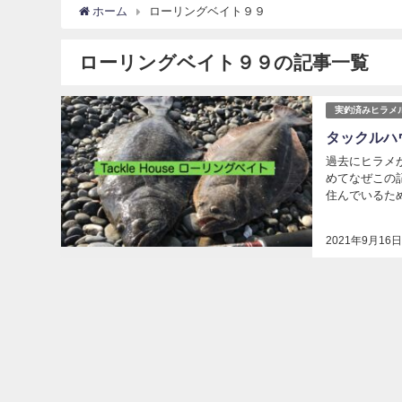
ホーム
ローリングベイト９９
ローリングベイト９９の記事一覧
実釣済みヒラメ
タックルハ
過去にヒラメ
めてなぜこの
住んでいるた
のバタバタで
2021年9月16