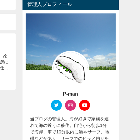
管理人プロフィール
 改
場所に
は仕事
P-man
当ブログの管理人。海が好きで家族を連
れて海の近くに移住。自宅から徒歩1分
で海岸、車で10分以内に港やサーフ、地
磯などがあり、サーフでのヒラメ釣りを