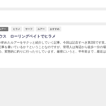
ヒラメ
サーフ
ルアー
おすすめ
ルアー
ウス ローリングベイトでヒラメ
が釣れたルアーをサクッと紹介していく記事。今回は記念すべき第2回です笑。
記事を書いているか？ということなのですが、管理人は海辺から徒歩一分の
め、変態的に釣りに行ったりしています。厳密にいうと、半年前まで…最近
あまり行けてないのですが、落ちつたらまたそうなる...
日