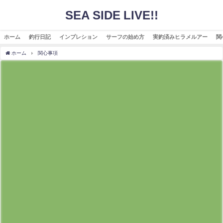
SEA SIDE LIVE!!
ホーム
釣行日記
インプレション
サーフの始め方
実釣済みヒラメルアー
関
ホーム
関心事項