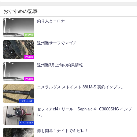
おすすめの記事
釣り人とコロナ
関心事項
遠州灘サーフでマゴチ
釣行日記
遠州灘3月上旬の釣果情報
釣行日記
エメラルダス ストイスト 88LM-S 実釣インプレ。
インプレション
セフィアci4+ リール Sephia ci4+ C3000SHG インプ
レ。
インプレション
港も開幕！ナイトでキビレ！