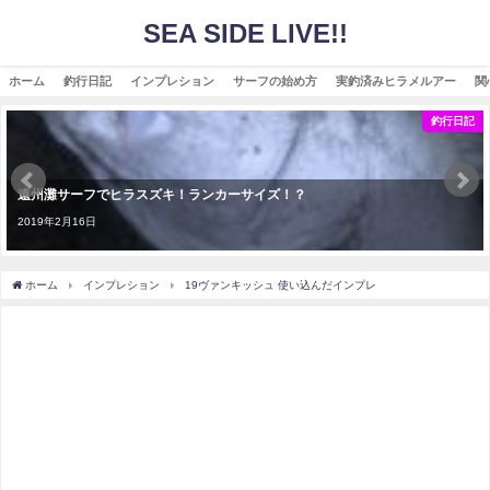
SEA SIDE LIVE!!
ホーム
釣行日記
インプレション
サーフの始め方
実釣済みヒラメルアー
関
釣行日記
遠州灘サーフでヒラスズキ！ランカーサイズ！？
2019年2月16日
ホーム
インプレション
19ヴァンキッシュ 使い込んだインプレ