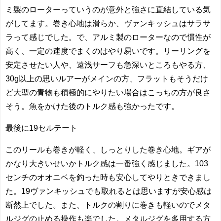
ミ製のローターっていうのが意外と強さに直結している気
がしてます。巻き心地は滑らか、ヴァンキッシュはサラサ
ラって感じでした。で、アルミ製のローターなので慣性が
高く、一定の速度でまくのはやり易いです。リーリングを
安定させたい人や、遠浅サーフも急深いところもやる方、
30g以上の思いルアーがメインの方、フラットもそうだけ
ど大型の青物も積極的にやりたい場合はこっちの方が良さ
そう。魚をかけた後のトルク感も強かったです。
最後に19セルテート
このリールも巻きが軽く、しっとりした巻き心地。ギアが
かなり大きいせいかトルク感は一番強く感じました。103
センチのオオニベを釣った時も安心してやりときできまし
た。19ヴァンキッシュでも取れるとは思いますが安心感は
断然上でした。また、トルクの割りに巻きも軽いのでメタ
ルジグの止める操作も楽でした。メタルジグを多用する方