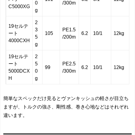
0
/300m
C5000XG
g
2
19セルテ
3
PE1.5
ート
105
6.2
10/1
12kg
5
/200m
4000CXH
g
19セルテ
2
ート
5
PE2.5
99
6.2
10/1
12kg
5000DCX
0
/300m
H
g
簡単なスペックだけ見るとヴァンキッシュの軽さが目立ち
ますが、トルクの強さ、剛性感、巻き心地などはそれぞれ
違います。