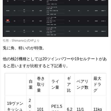
引用：Shimano公式HPより
兎に角、軽いのが特徴。
他の検討機種としては20ツインパワーや19セルテートがあ
ると思いますが比較すると下記通り。
巻き
ギ
最大
自
ライ
ベアリ
取り
ア
ドラ
重
ン量
ング数
量
比
グ
2
19ヴァン
0
PE1.5
キッシュ
101
6.2
11/1
11kg