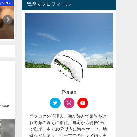
レション
管理人プロフィール
タックルハウス ローリングベイトでヒラメ
2021年9月16日
P-man
P-man
当ブログの管理人。海が好きで家族を連
れて海の近くに移住。自宅から徒歩1分
で海岸、車で10分以内に港やサーフ、地
磯などがあり、サーフでのヒラメ釣りを