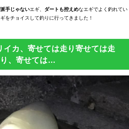
が派手じゃない
エギ、
ダートも控えめ
なエギでよく釣れてい
エギをチョイスして釣りに行ってきました！
オリイカ、寄せては走り寄せては走
走り、寄せては…