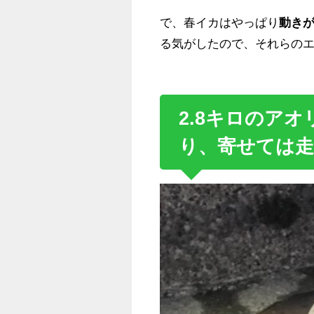
で、春イカはやっぱり
動き
る気がしたので、それらの
2.8キロのア
り、寄せては