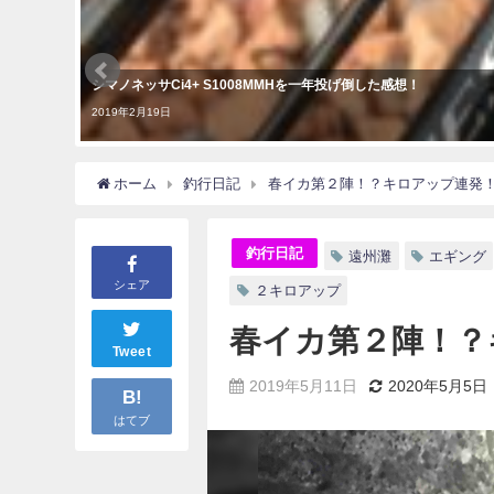
シマノネッサCi4+ S1008MMHを一年投げ倒した感想！
2019年2月19日
ホーム
釣行日記
春イカ第２陣！？キロアップ連発
釣行日記
遠州灘
エギング
シェア
２キロアップ
春イカ第２陣！？
Tweet
2019年5月11日
2020年5月5日
B!
はてブ