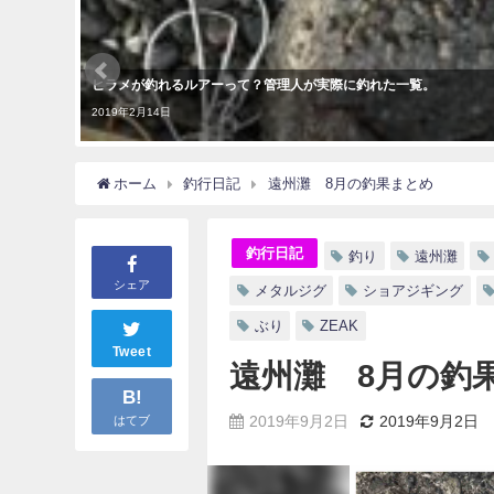
ヒラメが釣れるルアーって？管理人が実際に釣れた一覧。
2019年2月14日
ホーム
釣行日記
遠州灘 8月の釣果まとめ
釣行日記
釣り
遠州灘
シェア
メタルジグ
ショアジギング
ぶり
ZEAK
Tweet
遠州灘 8月の釣
B!
2019年9月2日
2019年9月2日
はてブ