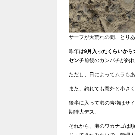
サーフが大荒れの間、とり
昨年は
9月入ったくらいから
センチ
前後のカンパチが釣
ただし、日によってムラも
また、釣れても意外と小さく
後半に入って港の青物はサイ
期待大デス。
それから、港のワカナゴは
じってきたみたいで、管理人